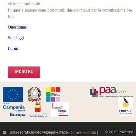
efficacia molto alti.
In questa sezione sono disponibili due strumenti per la consultazione on-
line:
Questionari
Sondaggi
Forum
INDIETRO
© 2013 Powered
assessorato.lavoro@comune.napoli.it
Mappa
|
Guida all'accessibilità
|