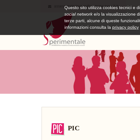
assessorato.lavoro@comune.napoli.it
Questo sito utilizza cookies tecnici e di
social network
e/o la visualizzazione di
terze parti, alcune di queste funzional
informazioni consulta la
privacy policy
PIC