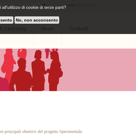
LOGIN
REGISTRATI
all'utilizzo di cookie di terze parti?
nsento
No, non acconsento
E-Learning
News
Contatti
ei principali obiettivi del progetto Sperimentale.