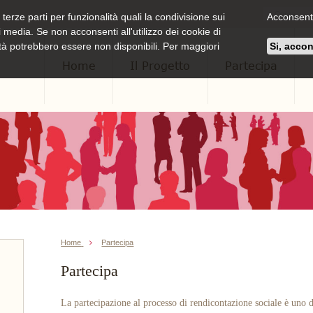
 terze parti per funzionalità quali la condivisione sui
Acconsenti 
 media. Se non acconsenti all'utilizzo dei cookie di
ità potrebbero essere non disponibili. Per maggiori
Si, acco
Home
Il Progetto
Partecipa
Home
Partecipa
Partecipa
La partecipazione al processo di rendicontazione sociale è uno d